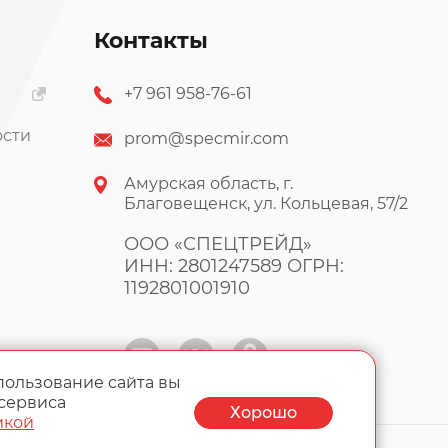
Контакты
+7 961 958-76-61
ости
prom@specmir.com
Амурская область, г.
Благовещенск, ул. Кольцевая, 57/2
ООО «СПЕЦТРЕЙД»
ИНН: 2801247589 ОГРН:
1192801001910
пользование сайта вы
 сервиса
Хорошо
икой