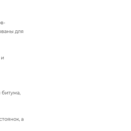
в-
ованы для
 и
 битума,
стоянок, а