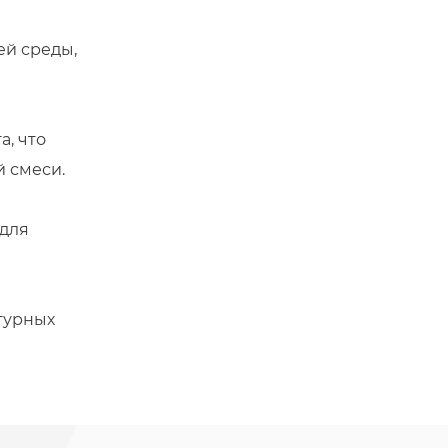
й среды,
, что
 смеси.
 для
турных