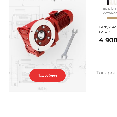
арт.
Би
устано
Битумно
GSR-8
4 90
Товаро
Подробнее