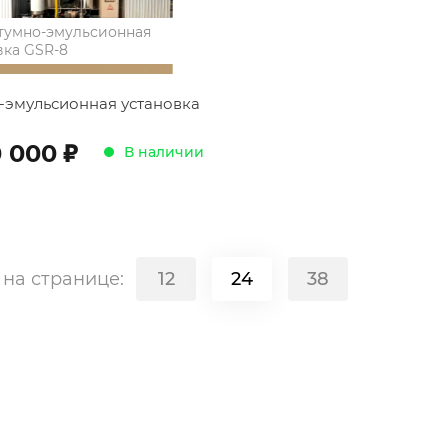
тумно-эмульсионная
вка GSR-8
-эмульсионная установка
;
0 000
В наличии
в
на странице:
12
24
38