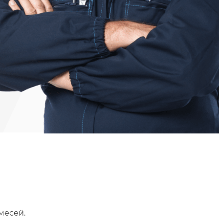
Ru
Cn
En
месей.