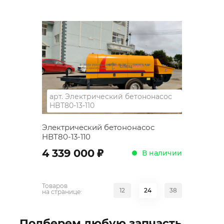
арт.
Электрический бетононасос
HBT80-13-110
Электрический бетононасос
HBT80-13-110
;
4 339 000
В наличии
Товаров
12
24
38
на странице:
Подберем любую запчасть