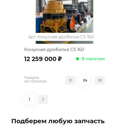
арт.
Конусная дробилка CS 160
Конусная дробилка CS 160
;
12 259 000
В наличии
Товаров
12
24
38
на странице:
1
2
Подберем любую запчасть