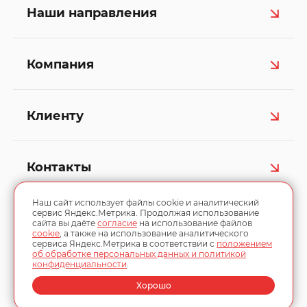
Наши направления
Компания
Клиенту
Контакты
Наш сайт использует файлы cookie и аналитический
сервис Яндекс.Метрика. Продолжая использование
сайта вы даёте
согласие
на использование файлов
cookie
, а также на использование аналитического
сервиса Яндекс.Метрика в соответствии с
положением
об обработке персональных данных и политикой
конфиденциальности
.
© 2013–2026, «Спецмир»
Хорошо
Разработка сайта:
Студия Z-labs