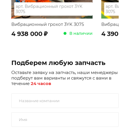
арт.
Вибрационный грохот 3YK
арт.
Вибрац
3075
3075
Вибрационный грохот 3YK 3075
Вибрационны
;
4 938 000
4 390 00
В наличии
Подберем любую запчасть
Оставьте заявку на запчасть, наши менеджеры
подберут вам варианты и свяжутся с вами в
течение
24 часов