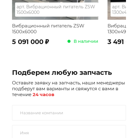
арт.
Вибрационный питатель ZSW
арт.
Вибра
1500x6000
1300x4900
Вибрационный питатель ZSW
Вибрационн
1500x6000
1300x4900
;
5 091 000
3 491 00
В наличии
Подберем любую запчасть
Оставьте заявку на запчасть, наши менеджеры
подберут вам варианты и свяжутся с вами в
течение
24 часов